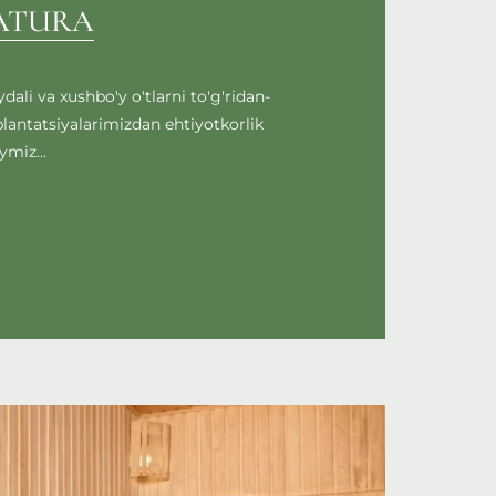
ATURA
dali va xushbo'y o'tlarni to'g'ridan-
 plantatsiyalarimizdan ehtiyotkorlik
ymiz...