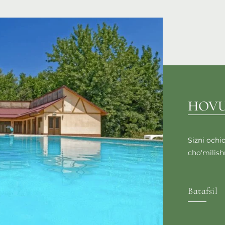
HOV
Sizni ochi
cho'milishn
Batafsil