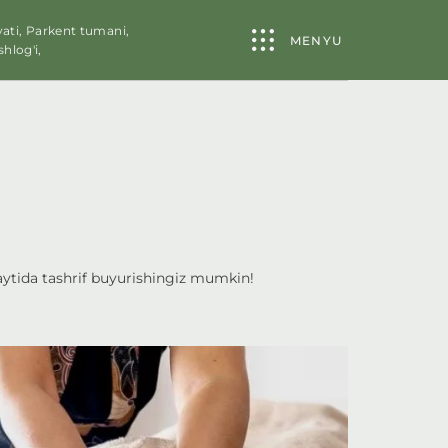
yati, Parkent tumani,
MENYU
hlog'i,
aytida tashrif buyurishingiz mumkin!