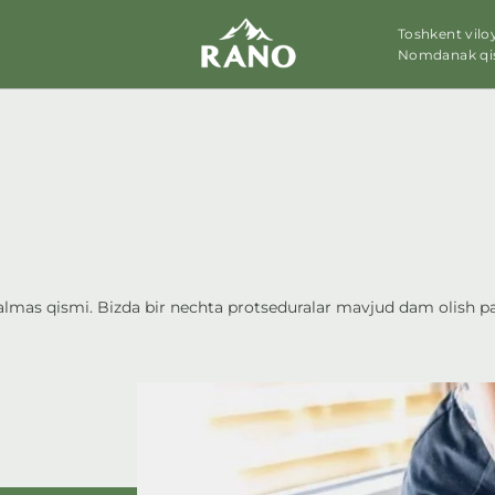
Toshkent vilo
Nomdanak qis
lmas qismi. Bizda bir nechta protseduralar mavjud dam olish p