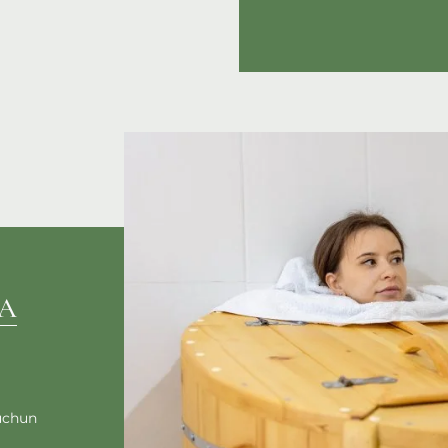
DA
 uchun