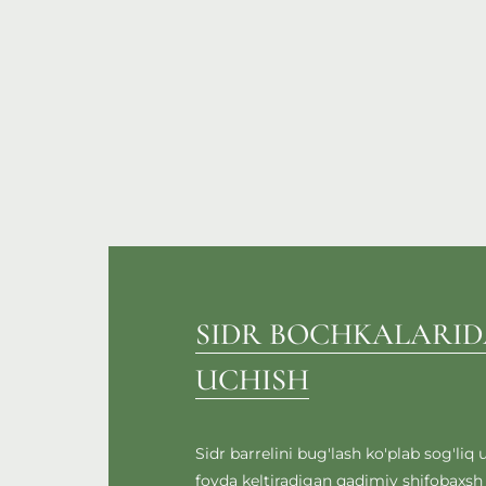
SIDR BOCHKALARI
UCHISH
Sidr barrelini bug'lash ko'plab sog'liq
foyda keltiradigan qadimiy shifobaxsh