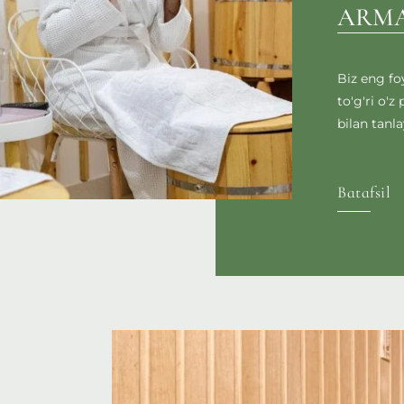
ARM
Biz eng foy
to'g'ri o'z
bilan tanla
Batafsil